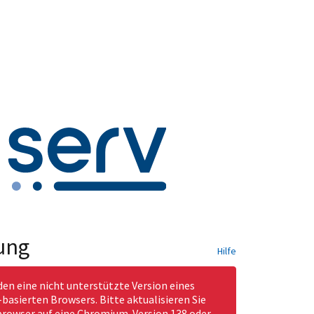
ung
Hilfe
den eine nicht unterstützte Version eines
asierten Browsers. Bitte aktualisieren Sie
rowser auf eine Chromium-Version 138 oder